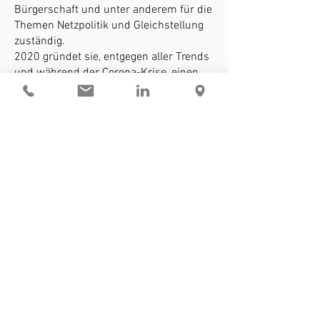
Bürgerschaft und unter anderem für die
Themen Netzpolitik und Gleichstellung
zuständig.
2020 gründet sie, entgegen aller Trends
und während der Corona-Krise, einen
Verlag: die STRIVE Publishing GmbH.
Namenhafte Investor:innen wie Tarek
Müller, Donata Hopfen oder Paul
Schwarzenholz stiegen sofort mit ein.
Seit Januar 2021 ist sie Herausgeberin
des STRIVE Magazine, dem
Wirtschaftsmagazin für alle, die
Wirtschaft neu denken.
D-Level ist laut WiWo*
die beste
Personalberatung